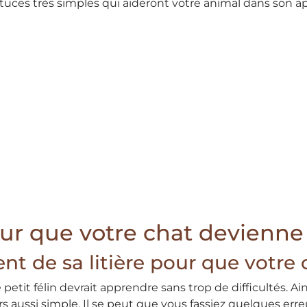
stuces très simples qui aideront votre animal dans son a
our que votre chat devienne
nt de sa litière pour que votre
it félin devrait apprendre sans trop de difficultés. Ains
s aussi simple. Il se peut que vous fassiez quelques erre