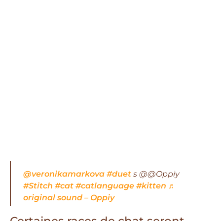
@veronikamarkova
#duet
s @@Oppiy
#Stitch
#cat
#catlanguage
#kitten
♬
original sound – Oppiy
Certaines races de chat seront