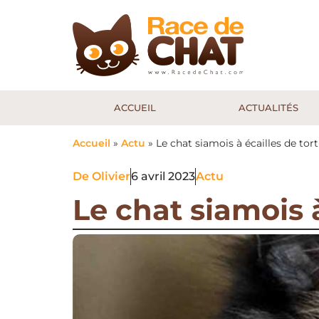
ACCUEIL
ACTUALITÉS
Accueil
»
Actu
»
Le chat siamois à écailles de tor
De
Olivier
6 avril 2023
Actu
Le chat siamois à