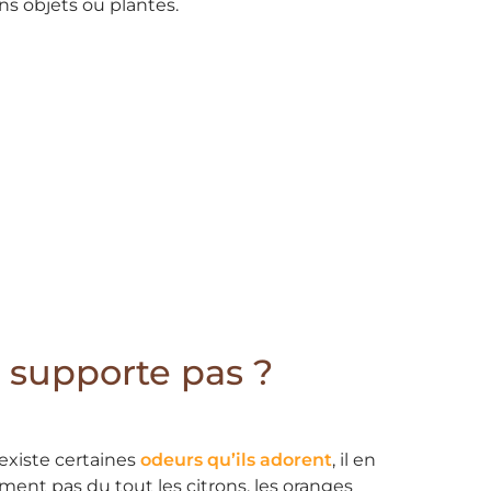
ins objets ou plantes.
e supporte pas ?
 existe certaines
odeurs qu’ils adorent
, il en
ment pas du tout les citrons, les oranges