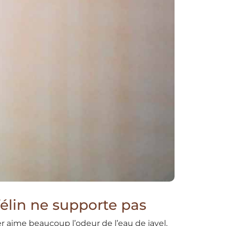
félin ne supporte pas
er aime beaucoup l’odeur de l’eau de javel,