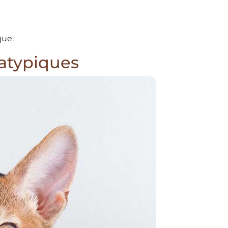
que.
 atypiques