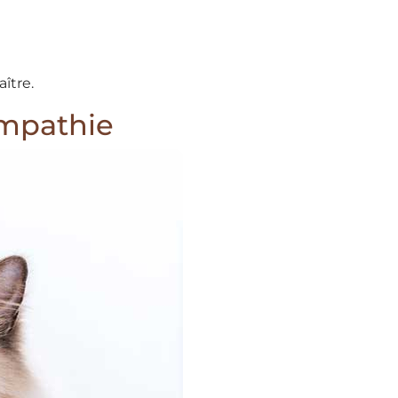
ître.
empathie