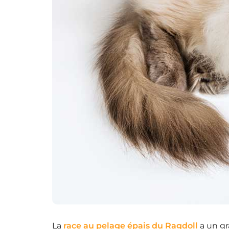
La
race au pelage épais du Ragdoll
a un gra