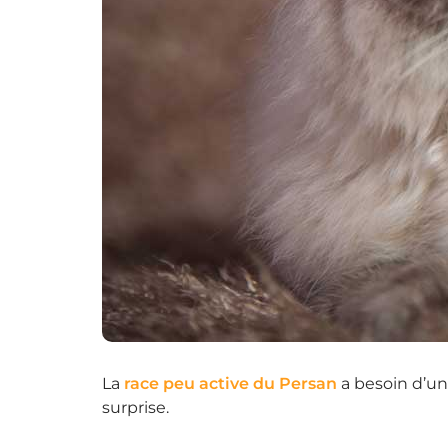
La
race peu active du Persan
a besoin d’un 
surprise.