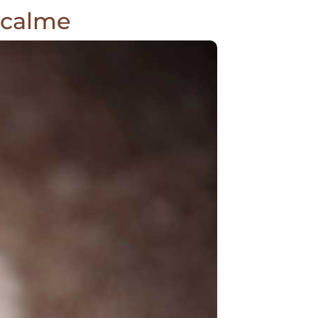
 calme